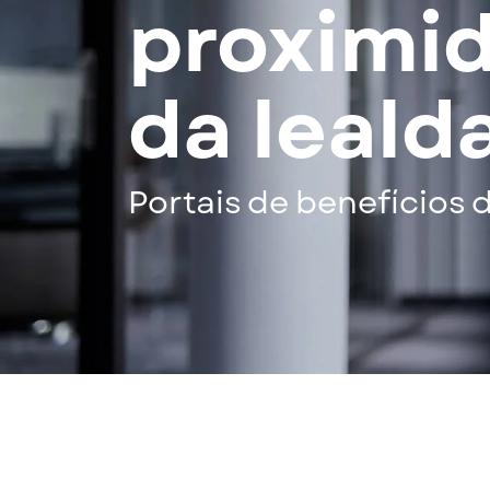
proximid
da leald
Portais de benefícios 