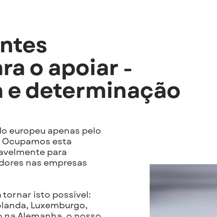
ntes
ra o apoiar -
 e determinação
do europeu apenas pelo
. Ocupamos esta
avelmente para
adores nas empresas
tornar isto possível:
Holanda, Luxemburgo,
 Só na Alemanha, o nosso