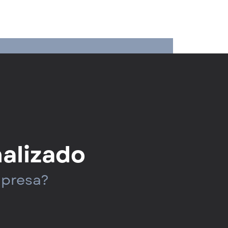
nalizado
mpresa?