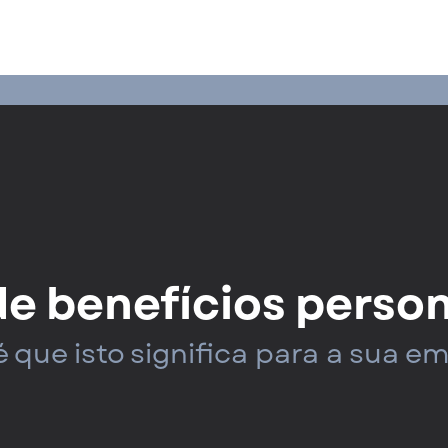
de benefícios perso
é que isto significa para a sua e