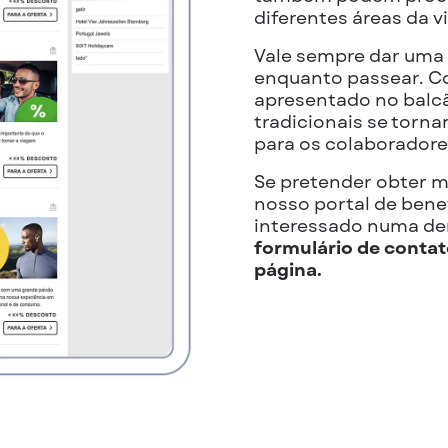
diferentes áreas da v
Vale sempre dar uma 
enquanto passear. C
apresentado no balcã
tradicionais se tor
para os colaboradore
Se pretender obter m
nosso portal de benef
interessado numa d
formulário de contato
página.